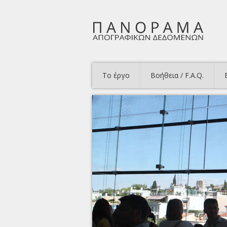
Το έργο
Βοήθεια / F.A.Q.